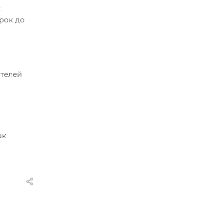
:
рок до
ателей
ак