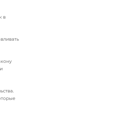
к в
авливать
акону
ли
ьства.
оторые