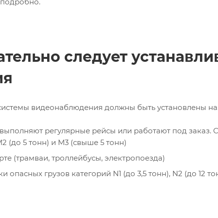
 подробно.
ательно следует устанавли
ия
истемы видеонаблюдения должны быть установлены на
 выполняют регулярные рейсы или работают под заказ. 
 (до 5 тонн) и M3 (свыше 5 тонн)
е (трамваи, троллейбусы, электропоезда)
опасных грузов категорий N1 (до 3,5 тонн), N2 (до 12 тон