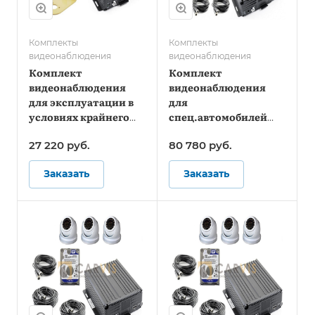
Комплекты
Комплекты
видеонаблюдения
видеонаблюдения
Комплект
Комплект
видеонаблюдения
видеонаблюдения
для эксплуатации в
для
условиях крайнего
спец.автомобилей
севера
служб инкассации -
27 220
руб.
80 780
руб.
Стандарт
Заказать
Заказать