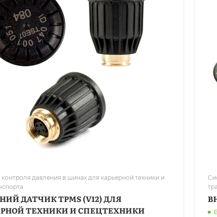
 контроля давления в шинах для карьерной техники и
Си
нспорта
тр
ИЙ ДАТЧИК TPMS (V12) ДЛЯ
В
ЕРНОЙ ТЕХНИКИ И СПЕЦТЕХНИКИ