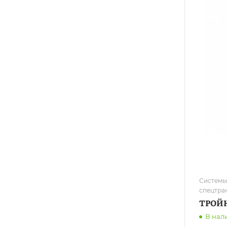
Системы
спецтра
ТРОЙН
В нал