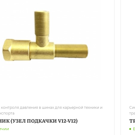
 контроля давления в шинах для карьерной техники и
Си
нспорта
тр
ИК (УЗЕЛ ПОДКАЧКИ V12-V12)
Т
ичии