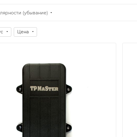
лярности (убывание)
ус
Цена