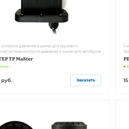
 контроля давления в шинах для грузового
Си
рта/Системы контроля давления в шинах для автобусов
тр
ЕР TP MaSter
Р
ичии
 руб.
15
Заказать