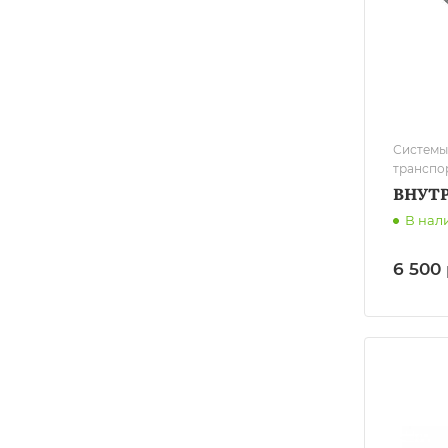
Системы
транспо
ВНУТ
В нал
6 500 