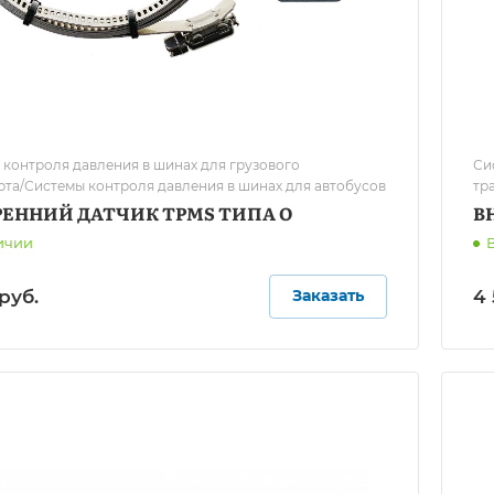
 контроля давления в шинах для грузового
Си
рта/Системы контроля давления в шинах для автобусов
тр
РЕННИЙ ДАТЧИК TPMS ТИПА O
В
ичии
руб.
4 
Заказать