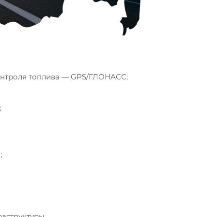
контроля топлива — GPS/ГЛОНАСС;
;
;
раструктуры