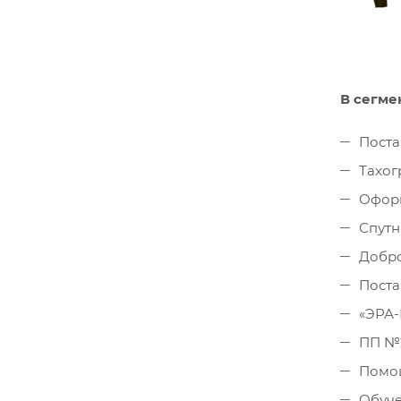
В сегме
Поста
Тахог
Оформ
Спутн
Добро
Поста
«ЭРА
ПП №2
Помощ
Обуче