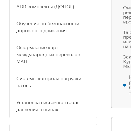
ADR комплекты (ДОПОГ)
Она
реж
пер
вре
Обучение по безопасности
дорожного движения
Так
пре
или
на
Оформление карт
международных перевозок
Зак
МАП
Ку
Мы 
Системы контроля нагрузки
на ось
Установка систем контроля
давления в шинах