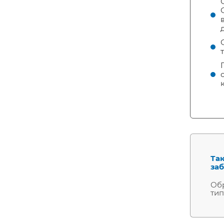
Так
заб
Обр
тип