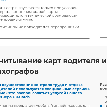
ты естр выпускаются только при условии
врата водителем старой карты
оизводителю и технической возможности
репрошивки чипа.
гие чипы не подходят для перепрошивки.
читывание карт водителя и
ахографов
Рас
я осуществления контроля труда и отдыха
доп
дителей используются специальные сервисы.
 можете воспользоваться услугой нашего
тнера GR.Cards.
"
о
пания предлагает удобный онлайн-сервис для
в