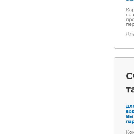
Кар
воз
пр
пе
Дру
С
т
Дл
во
Вы
пар
Ком