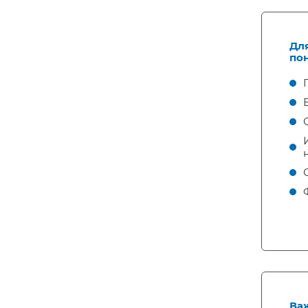
Дл
по
Ва