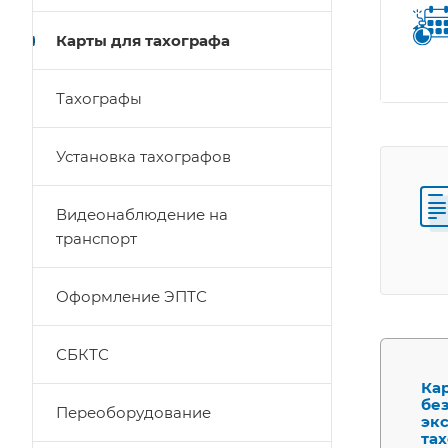
Карты для тахографа
Тахографы
Установка тахографов
Видеонаблюдение на
транспорт
Оформление ЭПТС
СБКТС
Кар
бе
Переоборудование
эк
та