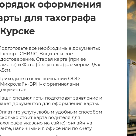
орядок оформления
арты для тахографа
 Курске
Подготовьте все необходимые документы:
Паспорт, СНИЛС, Водительское
удостоверение, Старая карта (при ее
замене) и Фото (без уголка) размером 3,5 х
4,5см.
Приходите в офис компании ООО
«Микролайн-ВРН» с оригиналами
документов.
Наши специалисты подготовят заявление и
пакет документов для оформления карты.
Оплатите услугу любым удобным способом
(сколько стоит карта водителя для
тахографа указано на сайте): онлайн на
сайте, наличными в офисе или по счету.