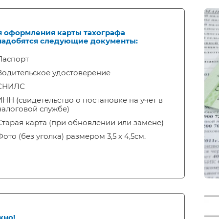
я оформления карты тахографа
надобятся следующие документы:
Паспорт
Водительское удостоверение
СНИЛС
ИНН (свидетельство о постановке на учет в
налоговой службе)
Старая карта (при обновлении или замене)
Фото (без уголка) размером 3,5 х 4,5см.
жно!