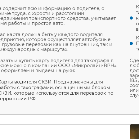
К
 содержит всю информацию о водителе, о
т
име труда, скорости и расстоянии
к
едвижения транспортного средства, учитывает
мя работы и простоя авто.
п
в
ая карта должна быть у каждого водителя
К
дприятия, которое осуществляет автобусные
П
 грузовые перевозки как на внутренних, так и
т
 международных маршрутах.
азать и купить карту водителя для тахографа в
Сде
рске можно в компании ООО «Микролайн-ВРН».
люб
оформляем и выдаем на руки:
дос
зар
185
Карты водителя СКЗИ. Предназначены для
соо
работы с тахографами, оснащенными блоком
или
СКЗИ, которые используются для перевозок по
слу
территории РФ