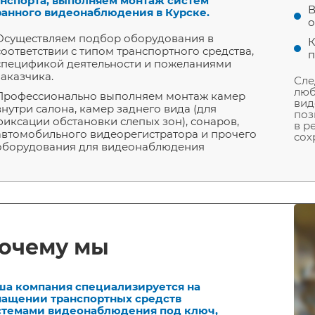
анспорта, выполняем монтаж систем
В
ранного видеонаблюдения в Курске.
о
Осуществляем подбор оборудования в
К
соответствии с типом транспортного средства,
п
спецификой деятельности и пожеланиями
заказчика.
Сле
люб
Профессионально выполняем монтаж камер
вид
внутри салона, камер заднего вида (для
поз
фиксации обстановки слепых зон), сонаров,
в р
автомобильного видеорегистратора и прочего
сох
оборудования для видеонаблюдения
очему мы
ша компания специализируется на
нащении транспортных средств
стемами видеонаблюдения под ключ,