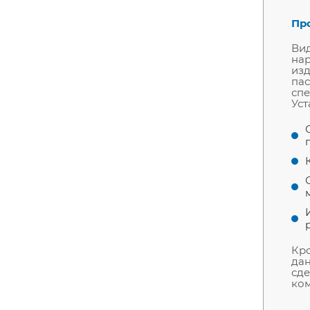
Про
Вид
нар
изд
пас
спе
Уст
Кро
дан
сде
ком