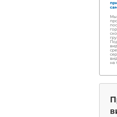
при
сам
Мы
про
по
гор
ско
гру
По
ви
сре
се
ви
на 
П
в