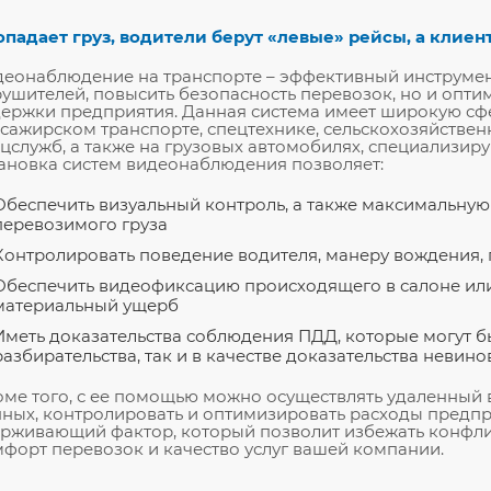
падает груз, водители берут «левые» рейсы, а клиен
еонаблюдение на транспорте – эффективный инструмент
ушителей, повысить безопасность перевозок, но и опти
ержки предприятия. Данная система имеет широкую сф
сажирском транспорте, спецтехнике, сельскохозяйствен
цслужб, а также на грузовых автомобилях, специализир
ановка систем видеонаблюдения позволяет:
Обеспечить визуальный контроль, а также максимальную
перевозимого груза
Контролировать поведение водителя, манеру вождения, 
Обеспечить видеофиксацию происходящего в салоне или
материальный ущерб
Иметь доказательства соблюдения ПДД, которые могут б
разбирательства, так и в качестве доказательства невинов
ме того, с ее помощью можно осуществлять удаленный 
ных, контролировать и оптимизировать расходы предп
рживающий фактор, который позволит избежать конфли
форт перевозок и качество услуг вашей компании.