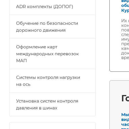
ви
об
ADR комплекты (ДОПОГ)
Кур
Их 
Обучение по безопасности
кон
пов
дорожного движения
сле
иму
пре
Оформление карт
кам
док
международных перевозок
вре
МАП
Системы контроля нагрузки
на ось
Г
Установка систем контроля
давления в шинах
Мы
ви
ча