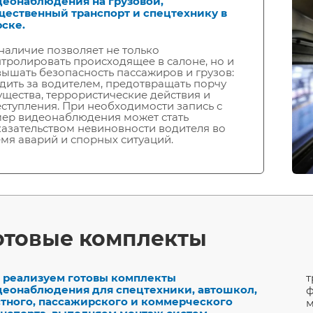
деонаблюдения на грузовой,
щественный транспорт и спецтехнику в
ске.
наличие позволяет не только
тролировать происходящее в салоне, но и
ышать безопасность пассажиров и грузов:
дить за водителем, предотвращать порчу
щества, террористические действия и
ступления. При необходимости запись с
ер видеонаблюдения может стать
азательством невиновности водителя во
мя аварий и спорных ситуаций.
отовые комплекты
 реализуем готовы комплекты
т
деонаблюдения для спецтехники, автошкол,
ф
стного, пассажирского и коммерческого
м