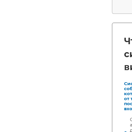
Ч
с
в
Си
со
ко
от 
по
вхо