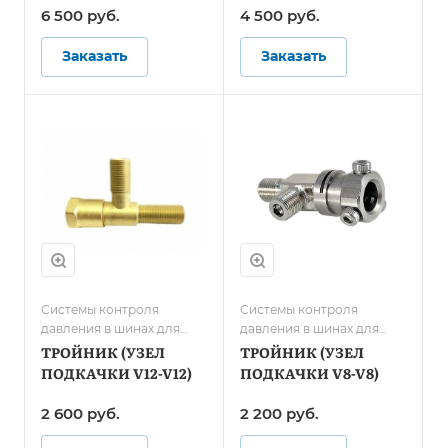
6 500 руб.
4 500 руб.
Заказать
Заказать
Системы контроля
Системы контроля
давления в шинах для
давления в шинах для
карьерной техники и
грузового транспорта/
ТРОЙНИК (УЗЕЛ
ТРОЙНИК (УЗЕЛ
спецтранспорта
Системы контроля
ПОДКАЧКИ V12-V12)
ПОДКАЧКИ V8-V8)
давления в шинах для
автобусов
2 600 руб.
2 200 руб.