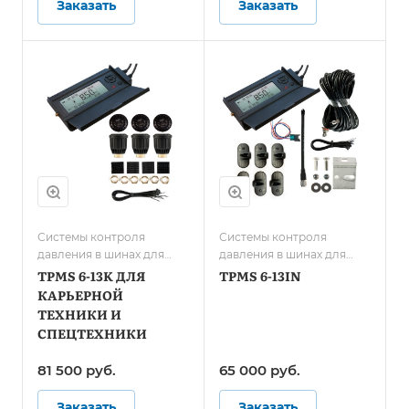
Заказать
Заказать
Системы контроля
Системы контроля
давления в шинах для
давления в шинах для
карьерной техники и
грузового транспорта/
TPMS 6-13K ДЛЯ
TPMS 6-13IN
спецтранспорта
Системы контроля
КАРЬЕРНОЙ
давления в шинах для
ТЕХНИКИ И
автобусов
СПЕЦТЕХНИКИ
81 500 руб.
65 000 руб.
Заказать
Заказать