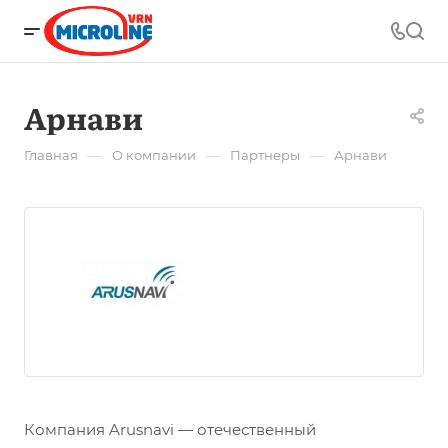
Арнави
—
—
—
Главная
О компании
Партнеры
Арнави
Компания Arusnavi — отечественный