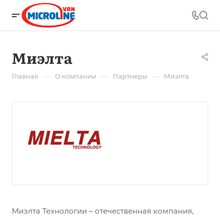
Миэлта
—
—
—
Главная
О компании
Партнеры
Миэлта
Миэлта Технологии – отечественная компания,