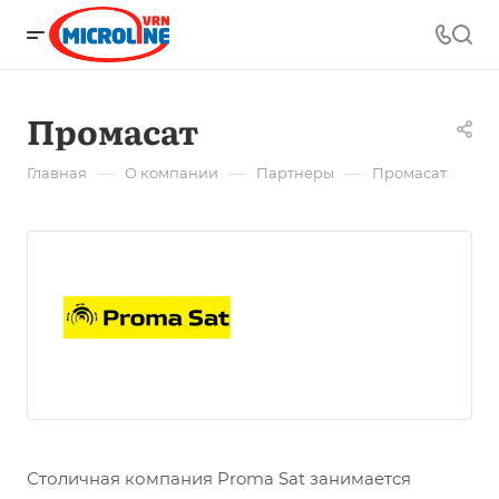
Промасат
—
—
—
Главная
О компании
Партнеры
Промасат
Столичная компания Proma Sat занимается