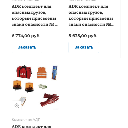
ADR комплект для
ADR комплект для
опасных грузов,
опасных грузов,
которым присвоены
которым присвоены
знаки опасности № 1,
знаки опасности №
1.4, 1.5, 1.6, 2.1, 2.2 (по
4.2, 5.1, 5.2, 6.2, 7 (по
6 774,00
руб.
5 635,00
руб.
ДОПОГ и ТР ТС
ДОПОГ)
018/2011)
Заказать
Заказать
Комплекты АДР
ADR комплект для