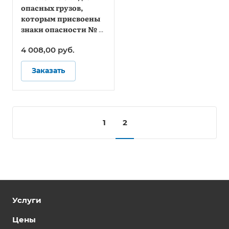
опасных грузов,
которым присвоены
знаки опасности № 1,
1.4, 1.5, 1.6, 2.1, 2.2 (по
4 008,00
руб.
ДОПОГ)
Заказать
1
2
Услуги
Цены