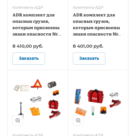
Комплекты АДР
Комплекты АДР
ADR комплект для
ADR комплект для
опасных грузов,
опасных грузов,
которым присвоены
которым присвоены
знаки опасности № 3,
знаки опасности №
4.1, 4.3, 8, 9 (по
4.2, 5.1, 5.2, 6.2, 7 (по
8 410,00
руб.
8 401,00
руб.
ДОПОГ)
ДОПОГ и ТР ТС
018/2011)
Заказать
Заказать
Комплекты АДР
Комплекты АДР