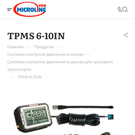
TPMS 6-10IN
—
—
Главная
Продукты
—
Системы контроля давления в шинах
Системы контроля давления в шинах для грузового
транспорта
—
TPMS 6-10IN